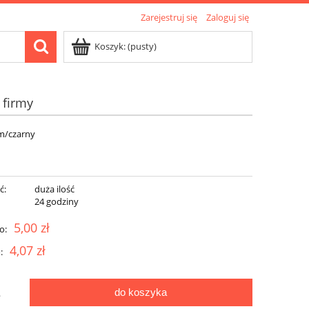
Zarejestruj się
Zaloguj się
Koszyk:
(pusty)
 firmy
m/czarny
ć:
duża ilość
:
24 godziny
5,00 zł
o:
4,07 zł
:
do koszyka
.