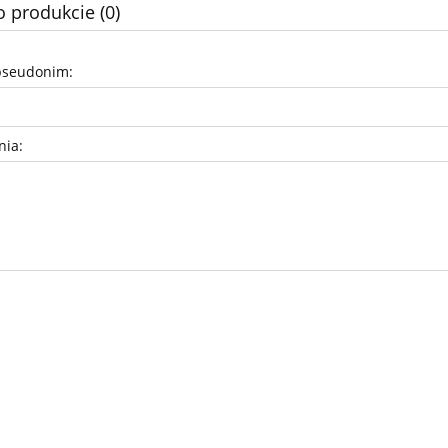
o produkcie (0)
pseudonim:
nia: