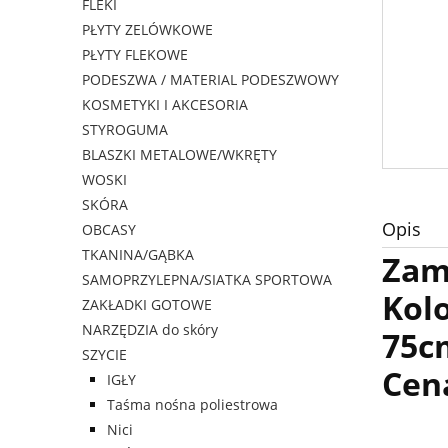
FLEKI
PŁYTY ZELÓWKOWE
PŁYTY FLEKOWE
PODESZWA / MATERIAL PODESZWOWY
KOSMETYKI I AKCESORIA
STYROGUMA
BLASZKI METALOWE/WKRĘTY
WOSKI
SKÓRA
Opis
OBCASY
TKANINA/GĄBKA
Zam
SAMOPRZYLEPNA/SIATKA SPORTOWA
Kol
ZAKŁADKI GOTOWE
NARZĘDZIA do skóry
75c
SZYCIE
Cena
IGŁY
Taśma nośna poliestrowa
Nici