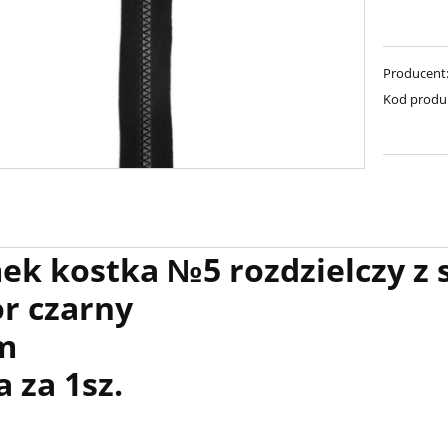
Producent
Kod produ
ek kostka №5 rozdzielczy 
or czarny
m
 za 1sz.