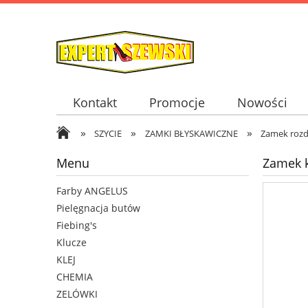
Kontakt
Promocje
Nowości
»
»
»
SZYCIE
ZAMKI BŁYSKAWICZNE
Zamek rozdz
Menu
Zamek k
Farby ANGELUS
Pielęgnacja butów
Fiebing's
Klucze
KLEJ
CHEMIA
ZELÓWKI