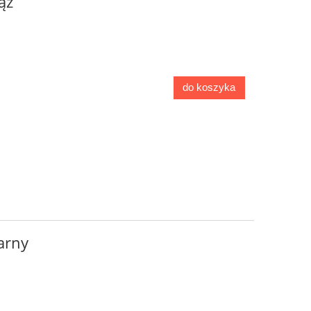
ąz
do koszyka
arny